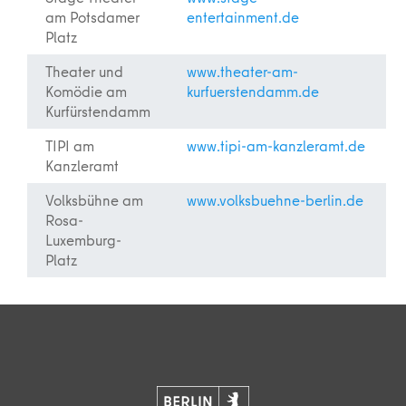
am Potsdamer
entertainment.de
Platz
Theater und
www.theater-am-
Komödie am
kurfuerstendamm.de
Kurfürstendamm
TIPI am
www.tipi-am-kanzleramt.de
Kanzleramt
Volksbühne am
www.volksbuehne-berlin.de
Rosa-
Luxemburg-
Platz