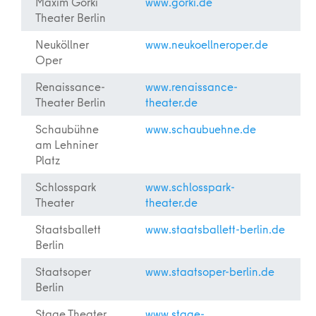
Maxim Gorki
www.gorki.de
Theater Berlin
Neuköllner
www.neukoellneroper.de
Oper
Renaissance-
www.renaissance-
Theater Berlin
theater.de
Schaubühne
www.schaubuehne.de
am Lehniner
Platz
Schlosspark
www.schlosspark-
Theater
theater.de
Staatsballett
www.staatsballett-berlin.de
Berlin
Staatsoper
www.staatsoper-berlin.de
Berlin
Stage Theater
www.stage-