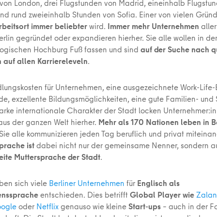
von London, drei Flugstunden von Madrid, eineinhalb Flugstu
nd rund zweieinhalb Stunden von Sofia. Einer von vielen Grün
Arbeitsort immer beliebter
wird.
Immer mehr Unternehmen
alle
rlin gegründet oder expandieren hierher. Sie alle wollen in der
logischen Hochburg Fuß fassen und sind
auf der Suche nach qu
 auf allen Karriereleveln
.
dlungskosten für Unternehmen, eine ausgezeichnete Work-Life-
de, exzellente Bildungsmöglichkeiten, eine gute Familien- und S
tarke internationale Charakter der Stadt locken Unternehmer:i
aus der ganzen Welt hierher.
Mehr als 170 Nationen leben in B
ie alle kommunizieren jeden Tag beruflich und privat miteina
prache ist
dabei nicht nur der gemeinsame Nenner, sondern 
eite Muttersprache der Stadt
.
en sich viele
Berliner Unternehmen
für
Englisch als
enssprache
entschieden. Dies betrifft
Global Player wie
Zala
ogle
oder
Netflix
genauso wie kleine
Start-ups
– auch in der F