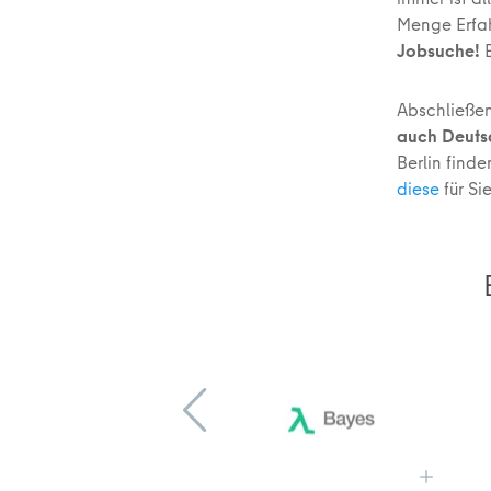
Menge Erfah
Jobsuche!
Abschließen
auch Deuts
Berlin find
diese
für Si