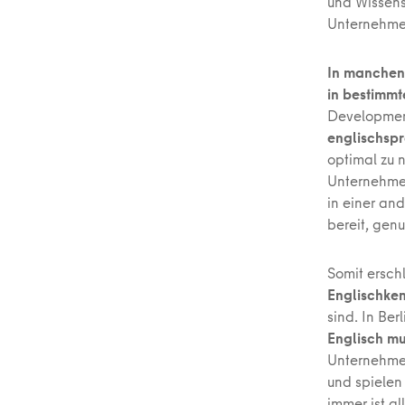
und Wissens
Unternehme
In manchen 
in bestimmt
Developme
englischspr
optimal zu 
Unternehmen
in einer an
bereit, genu
Somit erschl
Englischken
sind. In Be
Englisch mu
Unternehmen
und spielen
immer ist a