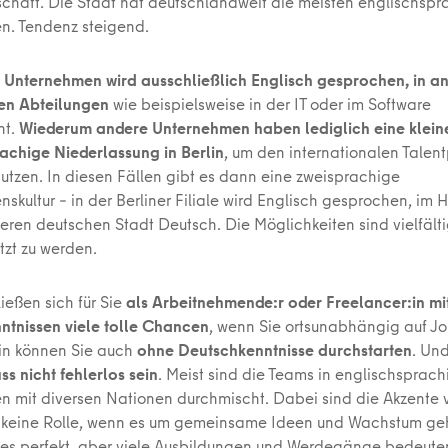
chaft. Die Stadt hat deutschlandweit die meisten englischsp
n. Tendenz steigend.
Unternehmen wird ausschließlich Englisch gesprochen, in a
en Abteilungen
wie beispielsweise in der IT oder im Software
nt.
Wiederum andere Unternehmen haben lediglich eine klein
achige Niederlassung in Berlin
, um den internationalen Talen
nutzen. In diesen Fällen gibt es dann eine zweisprachige
skultur – in der Berliner Filiale wird Englisch gesprochen, im
deren deutschen Stadt Deutsch. Die Möglichkeiten sind vielfält
tzt zu werden.
ießen sich für Sie
als Arbeitnehmende:r oder Freelancer:in mi
ntnissen viele tolle Chancen
, wenn Sie ortsunabhängig auf J
rlin können Sie auch
ohne Deutschkenntnisse durchstarten
. Un
ss nicht fehlerlos sein
. Meist sind die Teams in englischsprac
 mit diversen Nationen durchmischt. Dabei sind die Akzente vi
 keine Rolle, wenn es um gemeinsame Ideen und Wachstum geh
lles perfekt, aber viele Ausbildungen und Werdegänge bedeute