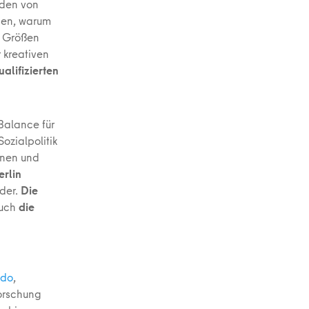
nden von
den, warum
r Größen
 kreativen
alifizierten
Balance für
ozialpolitik
nnen und
erlin
nder.
Die
auch
die
ndo
,
orschung