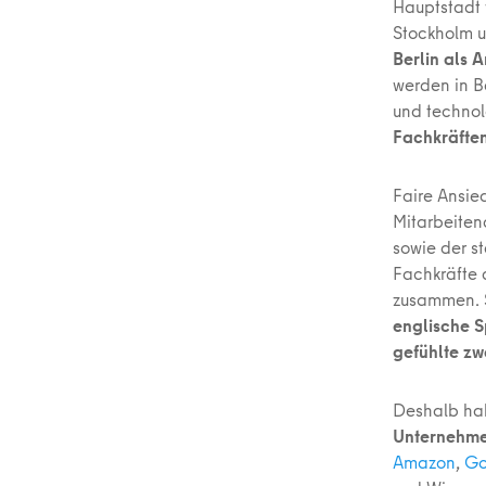
Hauptstadt 
Stockholm u
Berlin als 
werden in Be
und techno
Fachkräften
Faire Ansie
Mitarbeiten
sowie der s
Fachkräfte 
zusammen. S
englische S
gefühlte zw
Deshalb hab
Unternehm
Amazon
,
Go