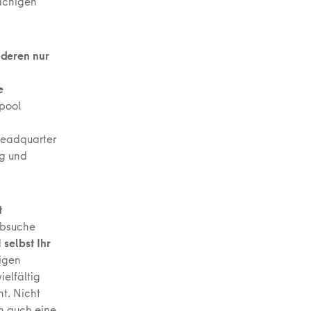
rachigen
nderen nur
e
tpool
 Headquarter
ig und
t
obsuche
d
selbst Ihr
higen
elfältig
t. Nicht
n auch eine