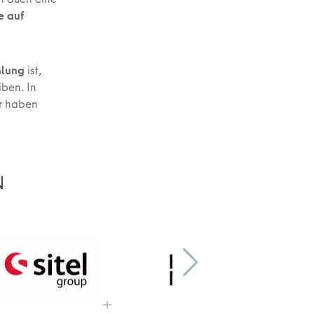
e auf
hlung
ist,
iben. In
ir haben
N