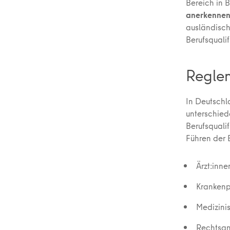
Bereich in B
anerkennen
ausländisch
Berufsqualif
Reglem
In Deutschl
unterschied
Berufsquali
Führen der 
Ärzt:inne
Krankenp
Medizini
Rechtsan