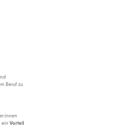
und
em Beruf zu
er:innen
t ein
Vorteil