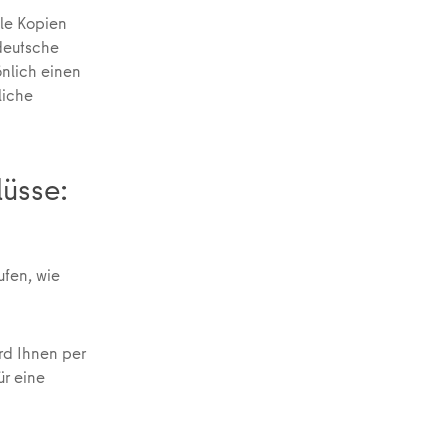
lle Kopien
 deutsche
nlich einen
liche
üsse:
ufen, wie
rd Ihnen per
ür eine