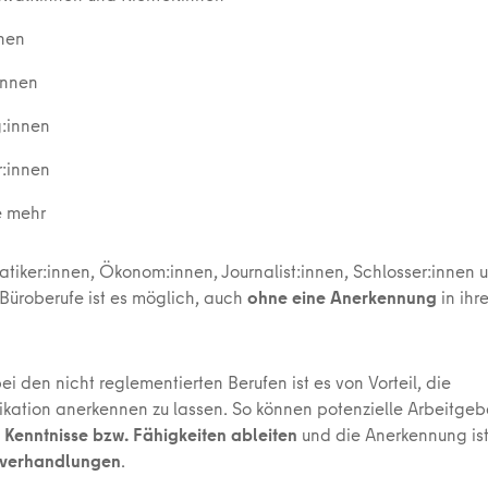
nnen
innen
:innen
r:innen
e mehr
tiker:innen, Ökonom:innen, Journalist:innen, Schlosser:innen 
Büroberufe ist es möglich, auch
ohne eine Anerkennung
in ihr
i den nicht reglementierten Berufen ist es von Vorteil, die
fikation anerkennen zu lassen. So können potenzielle Arbeitgeb
e
Kenntnisse bzw. Fähigkeiten ableiten
und die Anerkennung is
sverhandlungen
.