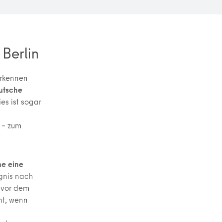
Berlin
erkennen
utsche
es ist sogar
 – zum
e eine
gnis nach
e vor dem
nt, wenn