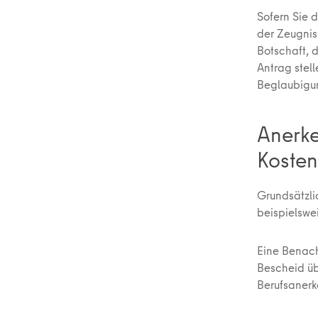
Sofern Sie 
der Zeugniss
Botschaft, 
Antrag stel
Beglaubigun
Anerke
Kosten
Grundsätzli
beispielswe
Eine Benach
Bescheid üb
Berufsaner