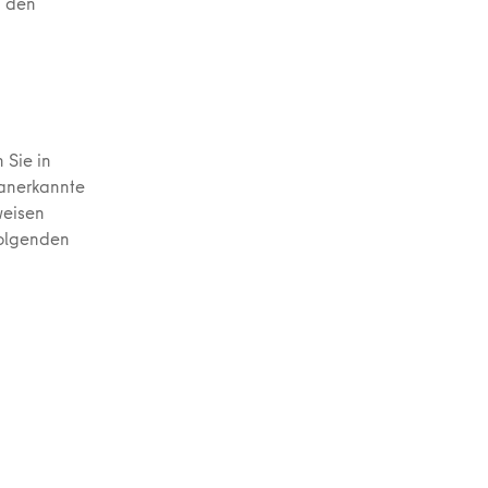
g den
 Sie in
 anerkannte
weisen
folgenden