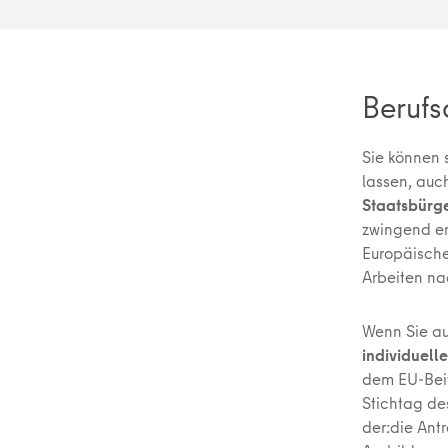
Berufs
Sie können 
lassen, auc
Staatsbürge
zwingend er
Europäische
Arbeiten na
Wenn Sie au
individuell
dem EU-Beit
Stichtag de
der:die Ant