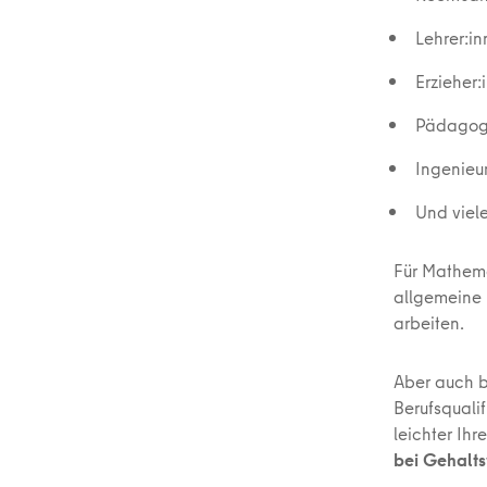
Lehrer:i
Erzieher:
Pädagog
Ingenieu
Und viel
Für Mathema
allgemeine 
arbeiten.
Aber auch be
Berufsquali
leichter Ihr
bei Gehalt