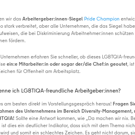
n wir das
Arbeitergeber:innen-Siegel
Pride Champion
entwick
so stark verbreitet, aber alle Unternehmen, die das Siegel hab
aufweisen, die bei Diskriminierung Arbeitnehmer:innen schützen
nen fördern.
 Unternehmen erfahren Sie schneller, ob dieses LGBTQIA-freundl
ise
ein:e Mitarbeiter:in oder sogar der/die Chef:in geoutet
, is
Zeichen für Offenheit am Arbeitsplatz.
enne ich LGBTIQA-freundliche Arbeitgeber:innen?
es am besten direkt im Vorstellungsgespräch heraus!
Fragen Sie
hmen des Unternehmens im Bereich Diversity-Management, s
GBTQIA!
Sollte eine Antwort kommen, wie „Da machen wir nix. Be
“, ist dies ein deutlicher Indikator, dass sich mit dem Thema nich
wird und somit ein schlechtes Zeichen. Es geht nicht darum, sic