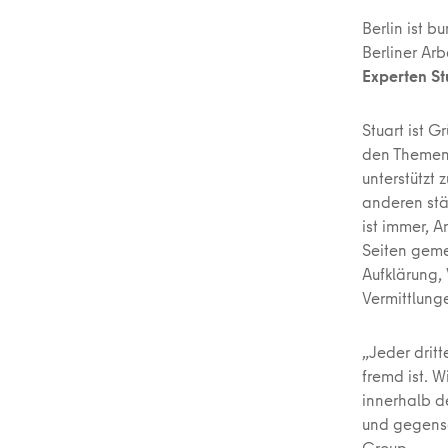
Berlin ist b
Berliner Ar
Experten S
Stuart ist 
den Theme
unterstützt
anderen stä
ist immer, 
Seiten geme
Aufklärung,
Vermittlung
„Jeder dritt
fremd ist. 
innerhalb d
und gegense
Group.