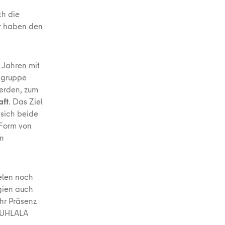
ch die
ir haben den
3 Jahren mit
sgruppe
werden, zum
aft
. Das Ziel
 sich beide
 Form von
en
ielen noch
rgien auch
hr Präsenz
r UHLALA