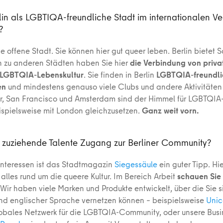
rlin als LGBTIQA-freundliche Stadt im internationalen Ve
?
ine offene Stadt. Sie können hier gut queer leben. Berlin bietet
h zu anderen Städten haben Sie hier
die Verbindung von priva
r LGBTQIA-Lebenskultur
. Sie finden in Berlin
LGBTQIA-freundli
en
und mindestens genauso viele Clubs und andere Aktivitäten
ar, San Francisco und Amsterdam sind der Himmel für LGBTQIA
eispielsweise mit London gleichzusetzen.
Ganz weit vorn.
 zuziehende Talente Zugang zur Berliner Community?
 Interessen ist das Stadtmagazin
Siegessäule
ein guter Tipp. Hi
alles rund um die queere Kultur. Im Bereich Arbeit
schauen Sie 
 Wir haben viele Marken und Produkte entwickelt, über die Sie s
nd englischer Sprache vernetzen können – beispielsweise
Unic
globales Netzwerk für die LGBTQIA-Community, oder unsere Busi