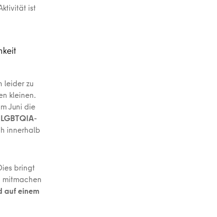
tivität ist
keit
leider zu
n kleinen.
m Juni die
s LGBTQIA-
ch innerhalb
ies bringt
n mitmachen
nd auf einem