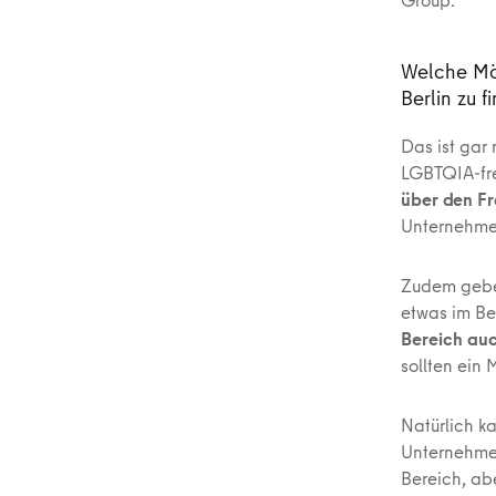
Welche Mög
Berlin zu f
Das ist gar
LGBTQIA-fre
über den Fr
Unternehmen
Zudem geb
etwas im Ber
Bereich auc
sollten ein
Natürlich 
Unternehmen
Bereich, ab