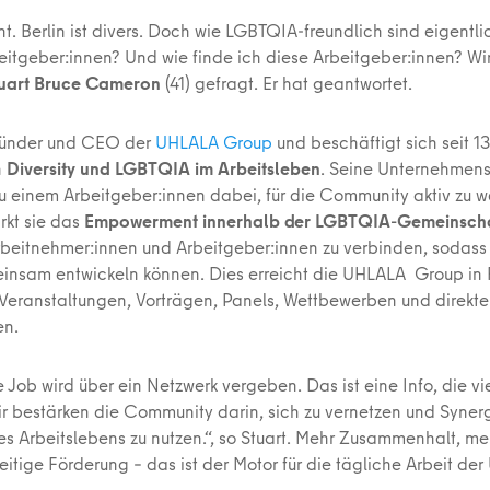
unt. Berlin ist divers. Doch wie LGBTQIA-freundlich sind eigentli
beitgeber:innen? Und wie finde ich diese Arbeitgeber:innen? W
tuart Bruce Cameron
(41) gefragt. Er hat geantwortet.
Gründer und CEO der
UHLALA Group
und beschäftigt sich seit 1
n
Diversity und LGBTQIA im Arbeitsleben
. Seine Unternehmen
 zu einem Arbeitgeber:innen dabei, für die Community aktiv zu 
rkt sie das
Empowerment innerhalb der LGBTQIA-Gemeinsch
Arbeitnehmer:innen und Arbeitgeber:innen zu verbinden, sodass
insam entwickeln können. Dies erreicht die UHLALA Group in
 Veranstaltungen, Vorträgen, Panels, Wettbewerben und direkt
en.
e Job wird über ein Netzwerk vergeben. Das ist eine Info, die v
Wir bestärken die Community darin, sich zu vernetzen und Syne
es Arbeitslebens zu nutzen.“, so Stuart. Mehr Zusammenhalt, me
itige Förderung – das ist der Motor für die tägliche Arbeit de