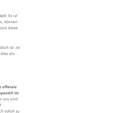
elt. Es ist
en, können
 und diese
ich ist. Ist
t dies ein
 offensiv
peziell im
i uns sind
t
h sofort zu