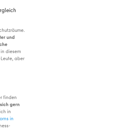
rgleich
 Schutzräume.
ter und
che
 in diesem
-Leute, aber
er finden
sich gern
ich in
orns in
ness-