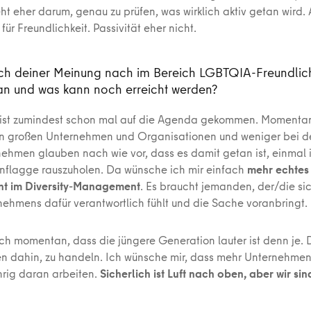
ht eher darum, genau zu prüfen, was wirklich aktiv getan wird. Ak
für Freundlichkeit. Passivität eher nicht.
ch deiner Meinung nach im Bereich LGBTQIA-Freundlich
an und was kann noch erreicht werden?
ist zumindest schon mal auf die Agenda gekommen. Momentan 
en großen Unternehmen und Organisationen und weniger bei de
nehmen glauben nach wie vor, dass es damit getan ist, einmal i
flagge rauszuholen. Da wünsche ich mir einfach
mehr echte
 im Diversity-Management
. Es braucht jemanden, der/die si
nehmens dafür verantwortlich fühlt und die Sache voranbringt.
ich momentan, dass die jüngere Generation lauter ist denn je. D
n dahin, zu handeln. Ich wünsche mir, dass mehr Unternehme
rig daran arbeiten.
Sicherlich ist Luft nach oben, aber wir si