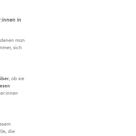
:innen in
an denen man
mmer, sich
über
, ob sie
iesen
er:innen
iesem
le, die