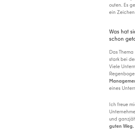
outen. Es ge
ein Zeichen 
Was hat si
schon get
Das Thema 
stark bei d
Viele Unter
Regenbogen
Management
eines Unter
Ich freue m
Unternehme
und ganzjäh
guten Weg.