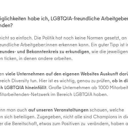
lichkeiten habe ich, LGBTQIA-freundliche Arbeitgeber
inden?
 nicht so einfach. Die Politik hat noch keine Normen gesetzt, 
undliche Arbeitgeber:innen erkennen kann. Ein guter Tipp ist i
eundes- und Bekanntenkreis zu erkundigen
, wie die jeweiligen
 ticken, in denen andere arbeiten.
en
viele Unternehmen auf den eigenen Websites Auskunft dar
eich Diversity tun. Hier ist es wichtig, genau zu prüfen,
ob in d
h LGBTQIA hineinfällt
. Große Unternehmen ab 1000 Mitarbeit
 Mitarbeitenden-Netzwerk im Bereich LGBTQIA haben.
kann man auch
auf unseren Veranstaltungen
schauen, welche
 sich beteiligen. Zugegeben, nicht alle sind Champions in d
er die Bereitschaft, etwas zum Positiven zu verändern, haben al