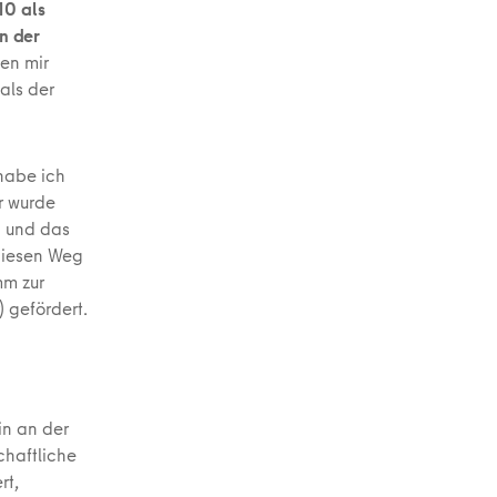
10 als
n der
en mir
als der
habe ich
r wurde
n und das
 diesen Weg
mm zur
 gefördert.
in an der
chaftliche
rt,