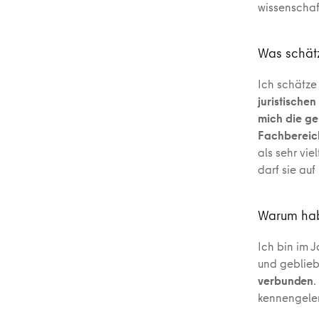
wissenschaf
Was schätz
Ich schätze
juristische
mich die ge
Fachbereic
als sehr vi
darf sie au
Warum habe
Ich bin im 
und geblie
verbunden
.
kennengeler