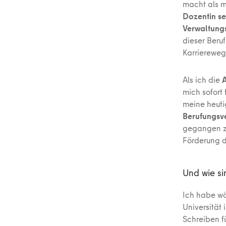
macht als m
Dozentin s
Verwaltung
dieser Beru
Karriereweg
Als ich die
A
mich sofort
meine heuti
Berufungsv
gegangen zu
Förderung d
Und wie s
Ich habe wä
Universität
Schreiben f