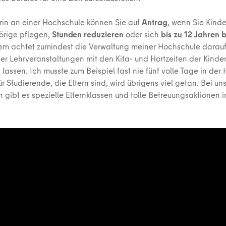
orin an einer Hochschule können Sie auf
Antrag
, wenn Sie Kind
örige pflegen,
Stunden reduzieren
oder sich
bis zu 12 Jahren
em achtet zumindest die Verwaltung meiner Hochschule darauf
der Lehrveranstaltungen mit den Kita- und Hortzeiten der Kinde
lassen. Ich musste zum Beispiel fast nie fünf volle Tage in der
ür Studierende, die Eltern sind, wird übrigens viel getan. Bei un
 gibt es spezielle Elternklassen und tolle Betreuungsaktionen 