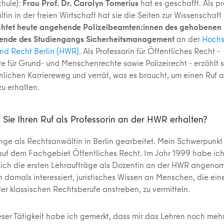
hule):
Frau Prof. Dr. Carolyn Tomerius
hat es geschafft. Als p
in in der freien Wirtschaft hat sie die Seiten zur Wissenschaf
chtet heute angehende Polizeibeamten:innen des gehobenen 
rende des Studiengangs Sicherheitsmanagement
an der
Hochs
und Recht Berlin (HWR)
. Als Professorin für Öffentliches Recht -
e für Grund- und Menschenrechte sowie Polizeirecht - erzählt s
nlichen Karriereweg und verrät, was es braucht, um einen Ruf a
zu erhalten.
Sie Ihren Ruf als Professorin an der HWR erhalten?
nge als Rechtsanwältin in Berlin gearbeitet. Mein Schwerpunkt
uf dem Fachgebiet Öffentliches Recht. Im Jahr 1999 habe ic
ich die ersten Lehraufträge als Dozentin an der HWR angeno
n damals interessiert, juristisches Wissen an Menschen, die ei
er klassischen Rechtsberufe anstreben, zu vermitteln.
eser Tätigkeit habe ich gemerkt, dass mir das Lehren noch meh