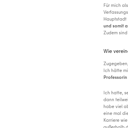
Für mich al
Verfassungsr
Hauptstadt 
und somit a
Zudem sind 
Wie verein
Zugegeben, 
Ich hätte m
Professori
Ich hatte, s
dann teilwei
habe viel a
eine mal di
Karriere wie
außerhalb de