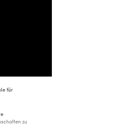
le für
re
nschaften zu