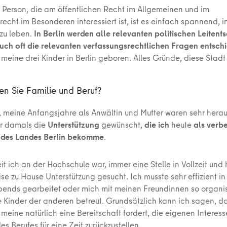
s Person, die am öffentlichen Recht im Allgemeinen und im
echt im Besonderen interessiert ist, ist es einfach spannend, i
zu leben.
In Berlin werden alle relevanten politischen Leiten
uch oft die relevanten verfassungsrechtlichen Fragen entsch
meine drei Kinder in Berlin geboren. Alles Gründe, diese Stadt 
en Sie Familie und Beruf?
meine Anfangsjahre als Anwältin und Mutter waren sehr herau
ir damals die
Unterstützung
gewünscht,
die ich
heute
als verb
n des Landes Berlin bekomme
.
eit ich an der Hochschule war, immer eine Stelle in Vollzeit und
se zu Hause Unterstützung gesucht. Ich musste sehr effizient in
bends gearbeitet oder mich mit meinen Freundinnen so organis
e Kinder der anderen betreut. Grundsätzlich kann ich sagen, d
 meine natürlich eine Bereitschaft fordert, die eigenen Interes
s Berufes für eine Zeit zurückzustellen.