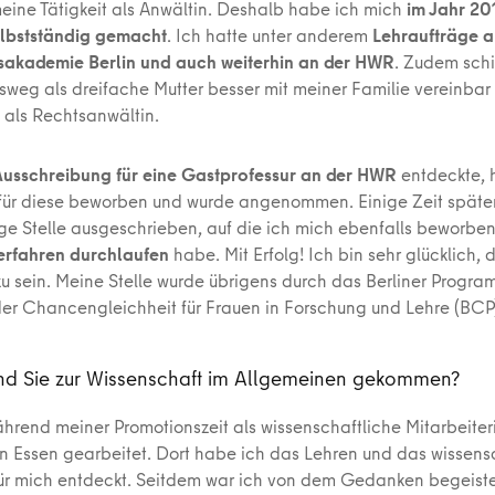
eine Tätigkeit als Anwältin. Deshalb habe ich mich
im Jahr 20
elbstständig gemacht
. Ich hatte unter anderem
Lehraufträge a
sakademie Berlin und auch weiterhin an der HWR
. Zudem schi
fsweg als dreifache Mutter besser mit meiner Familie vereinbar 
 als Rechtsanwältin.
usschreibung für eine Gastprofessur an der HWR
entdeckte, 
 für diese beworben und wurde angenommen. Einige Zeit späte
ge Stelle ausgeschrieben, auf die ich mich ebenfalls beworbe
erfahren durchlaufen
habe. Mit Erfolg! Ich bin sehr glücklich,
 sein. Meine Stelle wurde übrigens durch das Berliner Progra
er Chancengleichheit für Frauen in Forschung und Lehre (BCP)
ind Sie zur Wissenschaft im Allgemeinen gekommen?
hrend meiner Promotionszeit als wissenschaftliche Mitarbeiter
 in Essen gearbeitet. Dort habe ich das Lehren und das wissens
ür mich entdeckt. Seitdem war ich von dem Gedanken begeiste