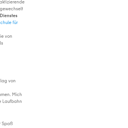
raktizierende
t gewechselt
Dienstes
chule für
ie von
ls
 lag von
h
mmen. Mich
ne Laufbahn
r Spaß