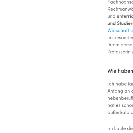
Fachhochsc
Rechtsanwält
und
unterri
und Studie
Wirtschaft 
insbesonder
ihrem persö
Professorin 
Wie haben 
Ich habe la
Anfang an a
nebenberufl
hat es scho
außerhalb d
Im Laufe di