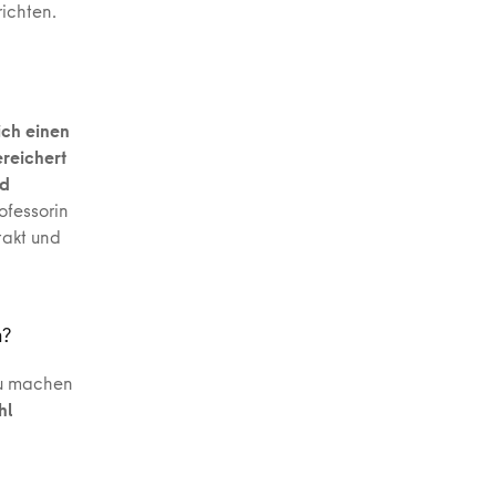
richten.
ich einen
reichert
nd
ofessorin
takt und
n?
zu machen
hl