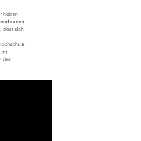
er haben
 beurlauben
, dass sich
r
 Hochschule
s im
in den