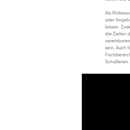
Als Profess
oder Angeh
lassen. Zud
die Zeiten 
vereinbaren 
sein. Auch f
Fachbereich
Schulferien.