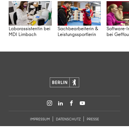
Laborassistentin bei
Sachbearbeiterin &
Software-I
MDI Limbach
Leistungssportlerin
bei GetYo
IMPRESSUM
DATENSCHUTZ
PRESSE